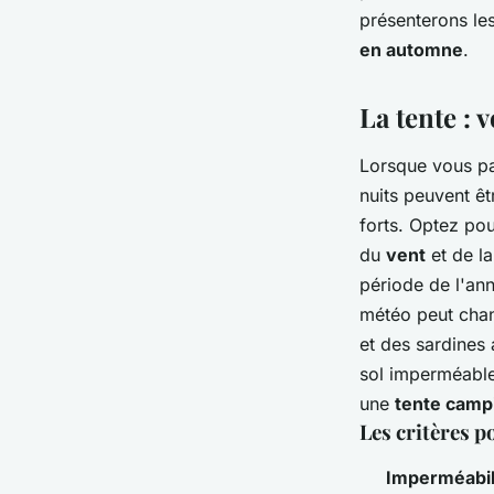
région côtière en a
présenterons le
en automne
.
Aya
•
27 juin 2024
•
5 min de lecture
La tente :
Lorsque vous p
nuits peuvent êt
forts. Optez po
du
vent
et de l
période de l'ann
météo peut chan
et des sardines
sol imperméable 
une
tente camp
Les critères p
Imperméabil