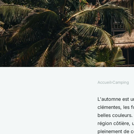
Accueil
›
Camping
CAMPING
Quels sont les équi
L'automne est u
clémentes, les f
nécessaires pour u
belles couleurs.
région côtière,
pleinement de ce