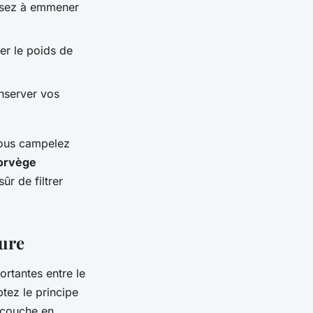
ensez à emmener
ter le poids de
nserver vos
vous campelez
orvège
ûr de filtrer
ture
ortantes entre le
ptez le principe
 couche en