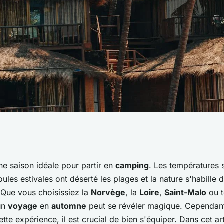
pements
ne saison idéale pour partir en
camping
. Les températures 
oules estivales ont déserté les plages et la nature s'habille 
n camping en
 Que vous choisissiez la
Norvège
, la
Loire
,
Saint-Malo
ou t
 un
voyage
en
automne
peut se révéler magique. Cependant,
tte expérience, il est crucial de bien s'équiper. Dans cet ar