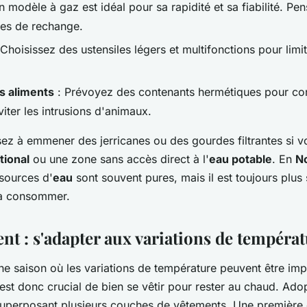
n modèle à gaz est idéal pour sa rapidité et sa fiabilité. P
es de rechange.
Choisissez des ustensiles légers et multifonctions pour limi
s aliments
: Prévoyez des contenants hermétiques pour co
viter les intrusions d'animaux.
sez à emmener des jerricanes ou des gourdes filtrantes si 
tional
ou une zone sans accès direct à l'
eau potable
. En
N
sources d'
eau
sont souvent pures, mais il est toujours plus s
la consommer.
nt : s'adapter aux variations de tempéra
e saison où les variations de température peuvent être imp
 Il est donc crucial de bien se vêtir pour rester au chaud. Ado
superposant plusieurs couches de vêtements. Une première