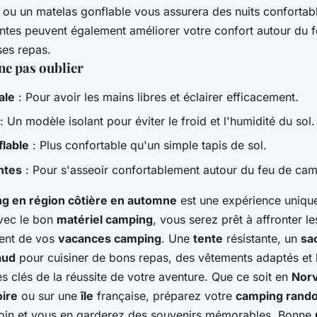
l ou un matelas gonflable vous assurera des nuits confortab
ntes peuvent également améliorer votre confort autour du
ses repas.
ne pas oublier
ale
: Pour avoir les mains libres et éclairer efficacement.
: Un modèle isolant pour éviter le froid et l'humidité du sol.
flable
: Plus confortable qu'un simple tapis de sol.
ntes
: Pour s'asseoir confortablement autour du feu de ca
g en région côtière en automne
est une expérience unique
Avec le bon
matériel camping
, vous serez prêt à affronter l
ment de vos
vacances camping
. Une
tente
résistante, un
sa
aud
pour cuisiner de bons repas, des vêtements adaptés et 
es clés de la réussite de votre aventure. Que ce soit en
Nor
oire
ou sur une
île
française, préparez votre
camping rand
oin et vous en garderez des souvenirs mémorables. Bonne