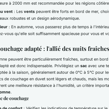
ieure à 2000 mm est recommandée pour les régions côtièr
au vent
: Les
vents
peuvent être forts en bord de mer, cho
eaux robustes et un design aérodynamique.
ieur
: En automne, vous passerez plus de temps à l'intérieu
ez-vous qu'elle soit suffisamment spacieuse pour vous et vo
ouchage adapté : l'allié des nuits fraîche
omne peuvent être particulièrement fraîches, surtout en bor
apté est donc indispensable. Privilégiez un
sac
avec une t
ptée à la saison, généralement autour de 0°C à 5°C pour le
acs de couchage en duvet sont légers et chauds, mais les m
rent une meilleure résistance à l'humidité, un critère importa
tomne
.
ac de couchage
 de confort
: Vérifiez les indications de température sur le