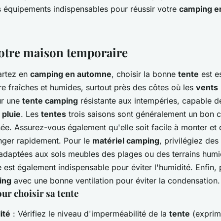
utomne?
s équipements indispensables pour réussir votre
camping en
 votre maison temporaire
artez en
camping en automne
, choisir la bonne
tente
est es
re fraîches et humides, surtout près des côtes où les
vents
ur une
tente camping
résistante aux intempéries, capable d
a
pluie
. Les
tentes
trois saisons sont généralement un bon c
ée. Assurez-vous également qu'elle soit facile à monter et 
ger rapidement. Pour le
matériel camping
, privilégiez des
 adaptées aux sols meubles des plages ou des terrains humi
est également indispensable pour éviter l'humidité. Enfin, 
ing
avec une bonne ventilation pour éviter la condensation.
our choisir sa tente
ité
: Vérifiez le niveau d'imperméabilité de la
tente
(exprim