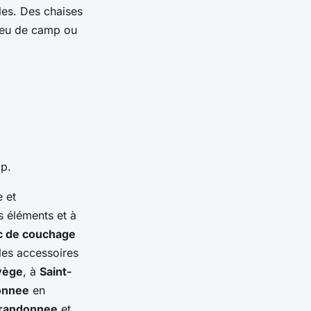
les. Des chaises
 feu de camp ou
mp.
 et
es éléments et à
c de couchage
les accessoires
vège
, à
Saint-
onnee
en
randonnee
et