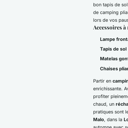
bon tapis de so
de camping plia
lors de vos pau
Accessoires à 
Lampe front
Tapis de sol
Matelas gon
Chaises plia
Partir en
campin
enrichissante. 
profiter pleine
chaud, un
réch
pratiques sont l
Malo
, dans la
L
automne avec s