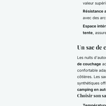
valeur supér
Résistance 
avec des arc
Espace intér
tente
, assur
Un sac de c
Les nuits d'aut
de couchage
ad
confortable ada
côtières. Les s
synthétiques off
camping en au
Choisir son s
Température