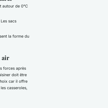
rt autour de 0°C
. Les sacs
sent la forme du
 air
s forces après
siner doit être
oix car il offre
 les casseroles,