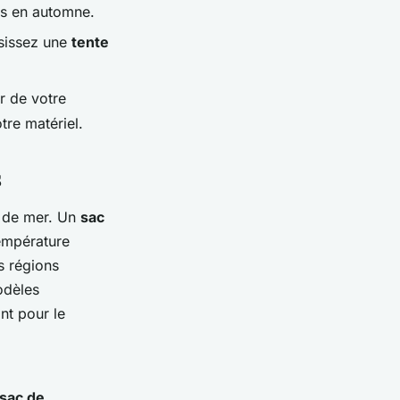
es en automne.
isissez une
tente
r de votre
tre matériel.
s
d de mer. Un
sac
empérature
s régions
odèles
nt pour le
sac de