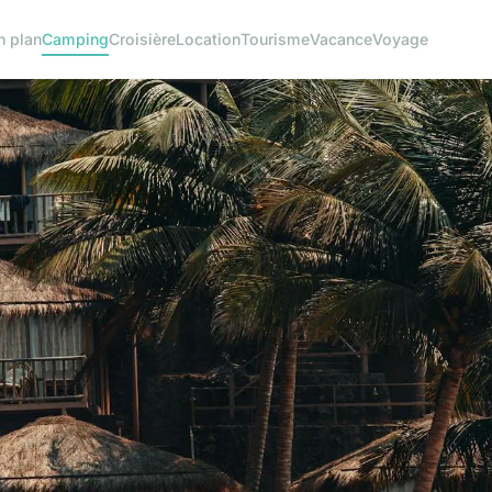
n plan
Camping
Croisière
Location
Tourisme
Vacance
Voyage