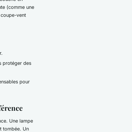
ante (comme une
t coupe-vent
r.
s protéger des
pensables pour
fférence
rence. Une lampe
it tombée. Un