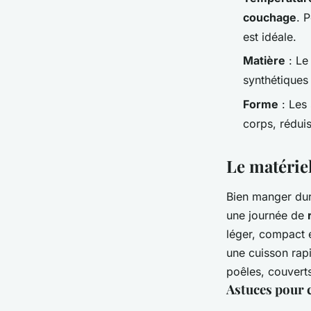
couchage
. 
est idéale.
Matière
: Le
synthétiques
Forme
: Les
corps, rédui
Le matérie
Bien manger du
une journée de
léger, compact e
une cuisson rapi
poêles, couverts
Astuces pour 