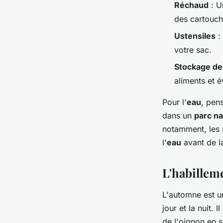
Réchaud
: U
des cartouch
Ustensiles
: 
votre sac.
Stockage de
aliments et é
Pour l'
eau
, pen
dans un
parc na
notamment, les 
l'
eau
avant de 
L'habilleme
L'automne est un
jour et la nuit.
de l'oignon en 