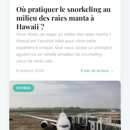
Où pratiquer le snorkeling au
milieu des raies manta à
Hawaii ?
Vous rêvez de nager au milieu des raies manta ?
Hawaii est l'endroit idéal pour vivre cette
expérience unique. Que vous soyez un plongeur
aguerri ou un simple amateur de snorkeling,
vous ne serez pas ...
9 octobre 2024
6 min de lecture →
VOYAGE