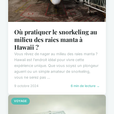
Où pratiquer le snorkeling au
milieu des raies manta à
Hawaii ?
Vous rêvez de nager au milieu des raies manta ?
Hawaii est l'endroit idéal pour vivre cette
expérience unique. Que vous soyez un plongeur
aguerri ou un simple amateur de snorkeling,
vous ne serez pas ...
9 octobre 2024
6 min de lecture →
VOYAGE