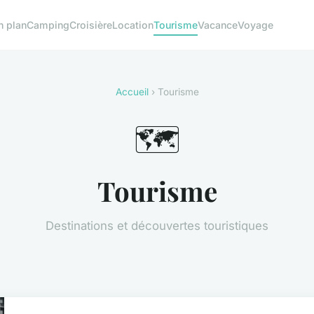
n plan
Camping
Croisière
Location
Tourisme
Vacance
Voyage
Accueil
› Tourisme
🗺️
Tourisme
Destinations et découvertes touristiques