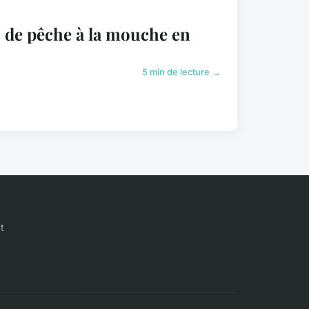
s de pêche à la mouche en
5 min de lecture →
t